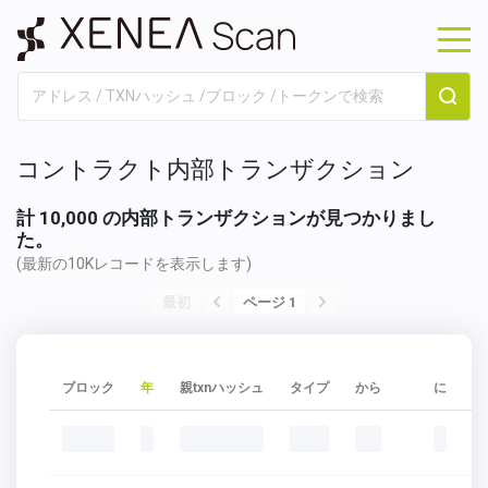
コントラクト内部トランザクション
計 10,000 の内部トランザクションが見つかりまし
た。
(最新の10Kレコードを表示します)
最初
ページ 1
ブロック
年
親txnハッシュ
タイプ
から
に
価