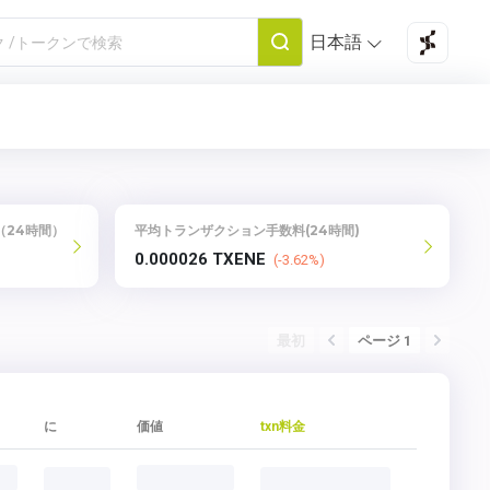
日本語
（24時間）
平均トランザクション手数料(24時間)
0.000026 TXENE
(-3.62%)
最初
ページ 1
に
価値
txn料金