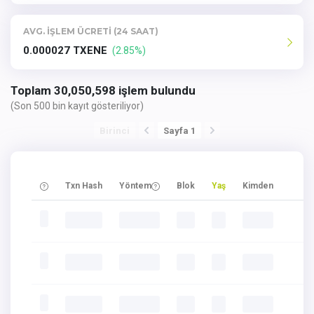
AVG. İŞLEM ÜCRETİ (24 SAAT)
0.000027 TXENE
(2.85%)
Toplam 30,050,598 işlem bulundu
(Son 500 bin kayıt gösteriliyor)
Birinci
Sayfa 1
Txn Hash
Yöntem
Blok
Yaş
Kimden
iç