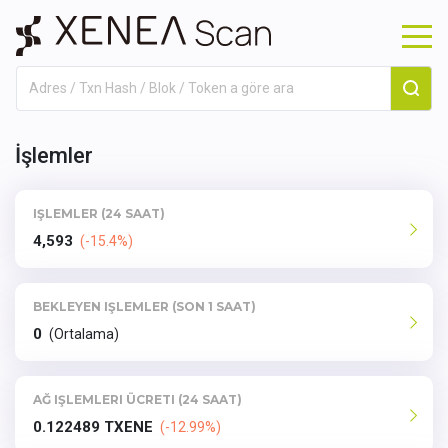
İşlemler
IŞLEMLER (24 SAAT)
4,593
(-15.4%)
BEKLEYEN IŞLEMLER (SON 1 SAAT)
0
(Ortalama)
AĞ IŞLEMLERI ÜCRETI (24 SAAT)
0.122489 TXENE
(-12.99%)