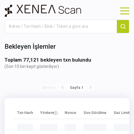
Bekleyen İşlemler
Toplam
77,121
bekleyen txn bulundu
(Son 10 bin kayıt gösteriliyor
)
Birinci
Sayfa 1
Txn Hash
Yöntem
Nonce
Son Görülme
Gaz Limiti