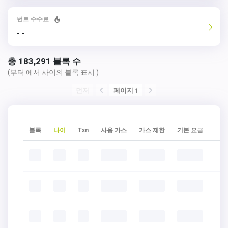
번트 수수료
- -
총 183,291 블록 수
(부터
에서
사이의 블록 표시 )
먼저
페이지 1
블록
나이
Txn
사용 가스
가스 제한
기본 요금